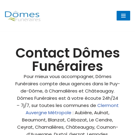
Dômes
Aller
funéraires
au
contenu
Contact Dômes
Funéraires
Pour mieux vous accompagner, Dômes
Funéraires compte deux agences dans le Puy-
de-Dôme, à Chamalières et Châteaugay.
Dômes Funéraires est à votre écoute 24h/24
– 7j/7, sur toutes les communes de
Clermont
Auvergne Métropole
: Aubière, Aulnat,
Beaumont, Blanzat, Cébazat, Le Cendre,
Ceyrat, Chamalières, Châteaugay, Cournon-
d’Auvergne, Durtol, Gerzat, Lempdes,